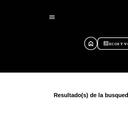
HOME
newsmode
ECOS Y 
Resultado(s) de la busque
E
n
t
r