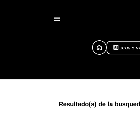
HOME
newsmode
ECOS Y 
Resultado(s) de la busque
E
n
t
r