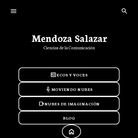
Ir al contenido principal
Mendoza Salazar
Ciencias de la Comunicación
newsmode
ECOS Y VOCES
settings_voice
MOVIENDO NUBES
videocam
NUBES DE IMAGINACIÓN
BLOG
HOME