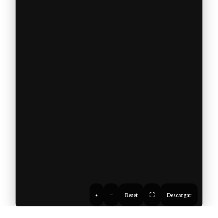
+
−
Reset
⛶
Descargar