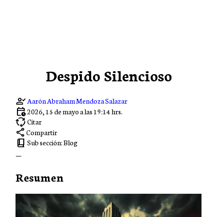
Despido Silencioso
person_check
Aarón Abraham Mendoza Salazar
calendar_clock
2026, 15 de mayo a las 19:14 hrs.
cycle
Citar
share
Compartir
book_2
Sub sección:
Blog
Resumen