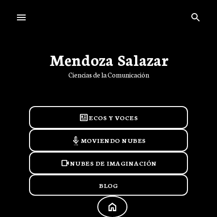
Ir al contenido principal
Mendoza Salazar
Ciencias de la Comunicación
newsmode
ECOS Y VOCES
settings_voice
MOVIENDO NUBES
videocam
NUBES DE IMAGINACIÓN
BLOG
HOME