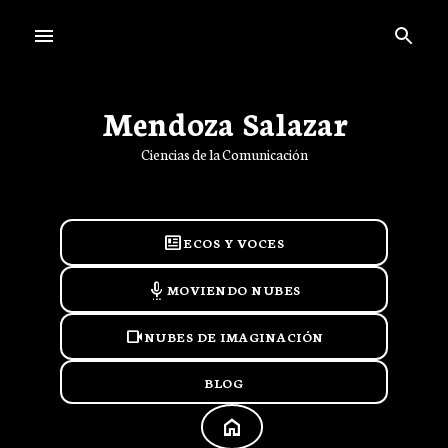
Ir al contenido principal
Mendoza Salazar
Ciencias de la Comunicación
newsmode
ECOS Y VOCES
settings_voice
MOVIENDO NUBES
videocam
NUBES DE IMAGINACIÓN
BLOG
HOME