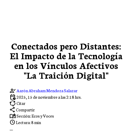
Conectados pero Distantes:
El Impacto de la Tecnología
en los Vínculos Afectivos
"La Traición Digital"
person_check
Aarón Abraham Mendoza Salazar
calendar_clock
2025, 15 de noviembre a las 2:18 hrs.
cycle
Citar
share
Compartir
auto_stories
Sección:
Ecos y Voces
schedule
Lectura: 8 min