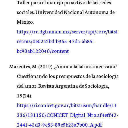
Taller para el manejo proactivo de las redes
sociales. Universidad Nacional Autónoma de
México.
https://ru.dgb.unam.mx/server/api/core/bitst
reams/0e02a2bd-b965-47da-ab85-
bc93ab122040/content
Marentes, M. (2019). ¿Amor a la latinoamericana?
Cuestionando los presupuestos de la sociología
del amor. Revista Argentina de Sociología,
15(24).
https://ri.conicet.gov.ar/bitstream/handle/11
336/131150/CONICET_Digital_Nro.af4eff42-
244f-43d3-9e83-89e5b23a7b00_A.pdf