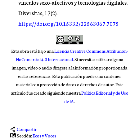
vínculos sexo-afectivos y tecnologías digitales.
Diversitas, 17(2).
https://doi.org/10.15332/22563067.7075
Esta obra está bajo una
Licencia Creative Commons Atribución-
NoComercial 4.0 Internacional
. Si necesitas utilizar alguna
imagen, video o audio dirígete a la información proporcionada
en las referencias. Esta publicación puede o no contener
material con protección de datos o derechos de autor. Este
artículo fue creado siguiendo nuestra
Política Editorial y de Uso
de IA
.
share
Compartir
auto_stories
Sección:
Ecos y Voces