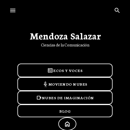
Ir al contenido principal
Mendoza Salazar
Ciencias de la Comunicación
newsmode
ECOS Y VOCES
settings_voice
MOVIENDO NUBES
videocam
NUBES DE IMAGINACIÓN
BLOG
HOME