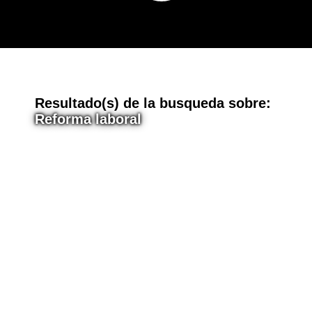
E
Resultado(s) de la busqueda sobre:
Reforma laboral
n
t
r
a
d
a
s