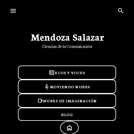
Ir al contenido principal
Mendoza Salazar
Ciencias de la Comunicación
newsmode
ECOS Y VOCES
settings_voice
MOVIENDO NUBES
videocam
NUBES DE IMAGINACIÓN
BLOG
HOME