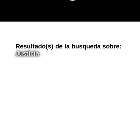
E
Resultado(s) de la busqueda sobre:
Justicia
n
t
r
a
d
a
s