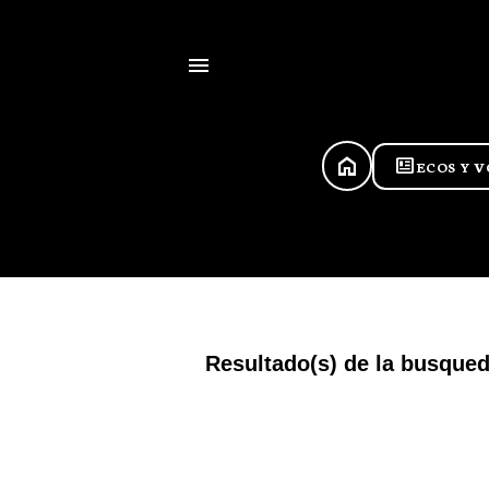
HOME
newsmode
ECOS Y 
Resultado(s) de la busque
E
n
t
r