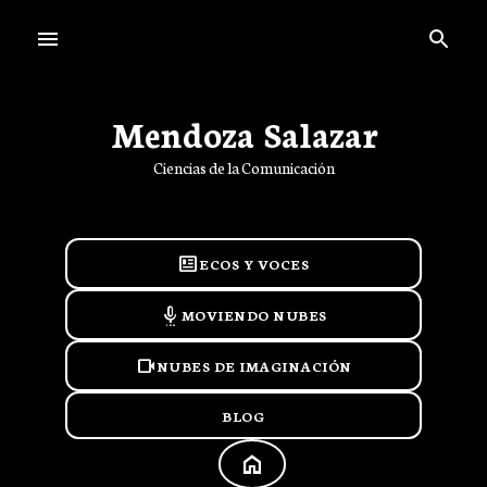
Ir al contenido principal
Mendoza Salazar
Ciencias de la Comunicación
newsmode
ECOS Y VOCES
settings_voice
MOVIENDO NUBES
videocam
NUBES DE IMAGINACIÓN
BLOG
HOME