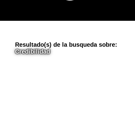
E
Resultado(s) de la busqueda sobre:
Credibilidad
n
t
r
a
d
a
s