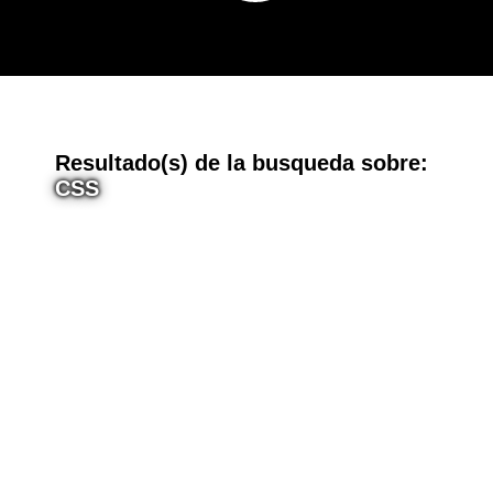
E
Resultado(s) de la busqueda sobre:
CSS
n
t
r
a
d
a
s