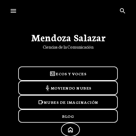
Ir al contenido principal
Mendoza Salazar
Ciencias de la Comunicación
newsmode
ECOS Y VOCES
settings_voice
MOVIENDO NUBES
videocam
NUBES DE IMAGINACIÓN
BLOG
HOME